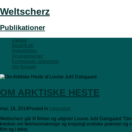
Weltscherz
Publikationer
Værker
Bestil/Køb
Nyhedsbrev
Arrangementer
Kommende udgivelser
Om forlaget
OM ARKTISKE HESTE
mar, 18, 2014
Posted in
Udgivelse
Weltscherz går til filmen og udgiver Louise Juhl Dalsgaard “Om
kredser om følelsesmæssige og kropsligt erotiske grænser og vil
film og i tekst.