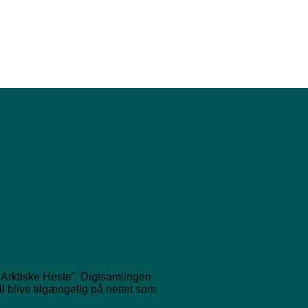
 Arktiske Heste”. Digtsamlingen
 blive tilgængelig på nettet som