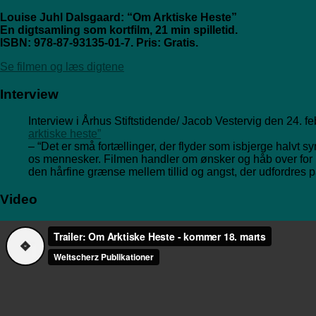
Louise Juhl Dalsgaard: “Om Arktiske Heste”
En digtsamling som kortfilm, 21 min spilletid.
ISBN: 978-87-93135-01-7. Pris: Gratis.
Se filmen og læs digtene
Interview
Interview i Århus Stiftstidende/ Jacob Vestervig den 24. f
arktiske heste”
– “Det er små fortællinger, der flyder som isbjerge halvt sy
os mennesker. Filmen handler om ønsker og håb over for 
den hårfine grænse mellem tillid og angst, der udfordres på
Video