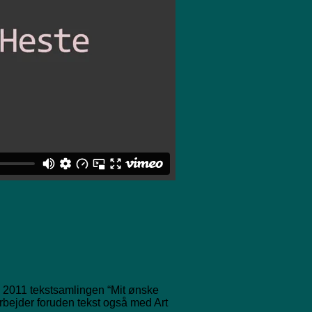
i 2011 tekstsamlingen “Mit ønske
arbejder foruden tekst også med Art